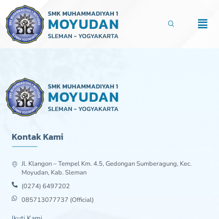
Lewati
ke
Men
konten
Kontak Kami
Jl. Klangon – Tempel Km. 4.5, Gedongan Sumberagung, Kec.
Moyudan, Kab. Sleman
(0274) 6497202
085713077737 (Official)
Ikuti Kami