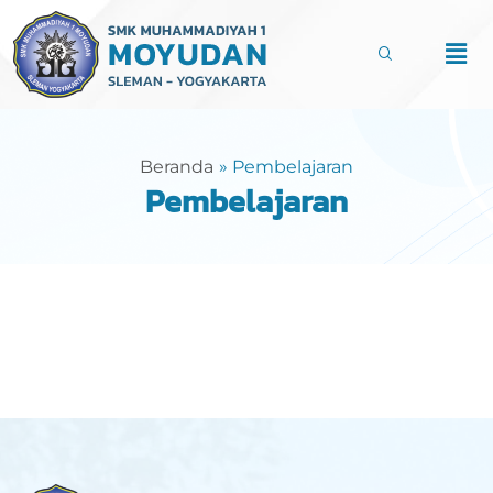
Lewati
ke
Men
konten
Beranda
Pembelajaran
Pembelajaran