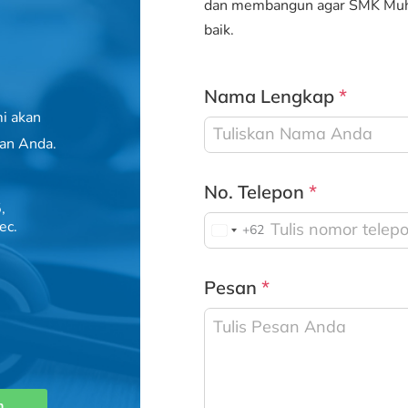
dan membangun agar SMK Muha
baik.
Nama Lengkap
*
i akan
an Anda.
No. Telepon
*
,
ec.
+62
I
n
d
Pesan
*
o
n
e
s
i
n