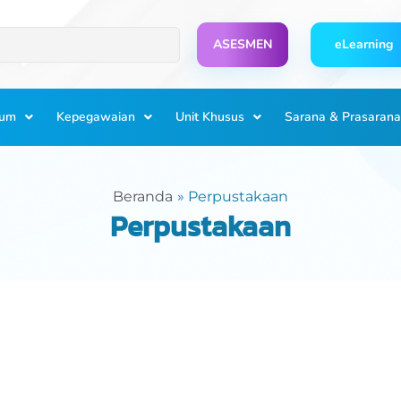
ASESMEN
eLearning
lum
Kepegawaian
Unit Khusus
Sarana & Prasarana
Beranda
Perpustakaan
Perpustakaan