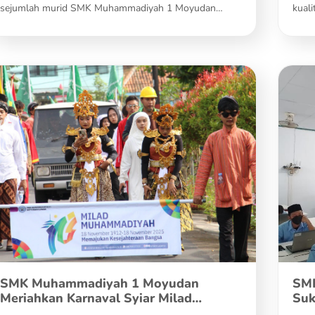
sejumlah murid SMK Muhammadiyah 1 Moyudan…
kuali
SMK Muhammadiyah 1 Moyudan
SM
Meriahkan Karnaval Syiar Milad
Suk
Muhammadiyah ke-113
Aka