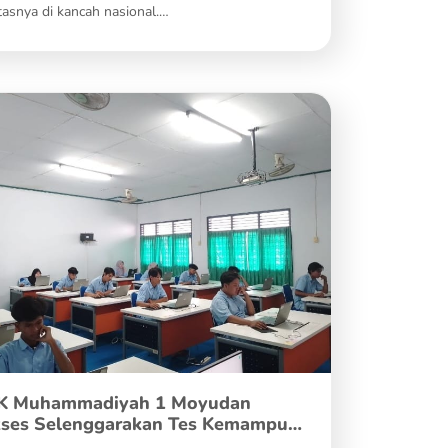
tasnya di kancah nasional.…
K Muhammadiyah 1 Moyudan
ses Selenggarakan Tes Kemampuan
demik Berbasis…