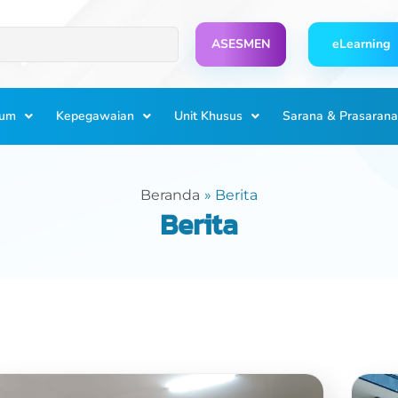
ASESMEN
eLearning
lum
Kepegawaian
Unit Khusus
Sarana & Prasarana
Beranda
Berita
Berita