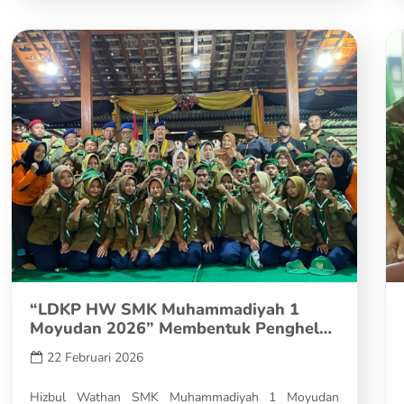
“LDKP HW SMK Muhammadiyah 1
Moyudan 2026” Membentuk Penghela
Berkarakter,…
22 Februari 2026
Hizbul Wathan SMK Muhammadiyah 1 Moyudan