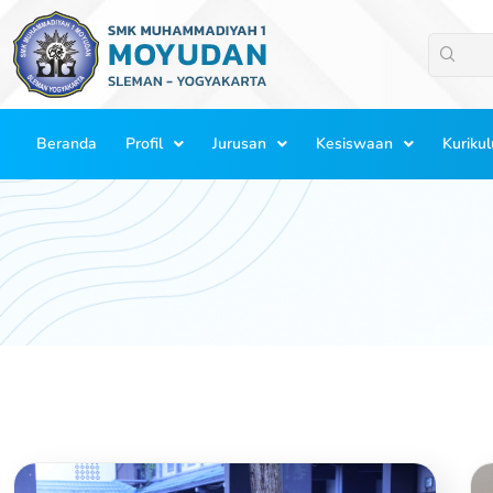
Lewati
ke
konten
Beranda
Profil
Jurusan
Kesiswaan
Kuriku