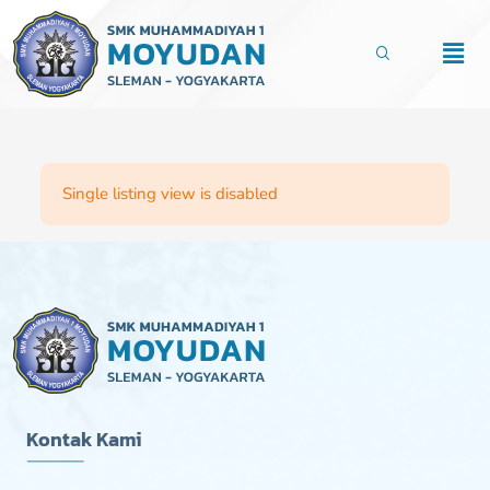
Lewati
ke
Men
konten
Single listing view is disabled
Kontak Kami