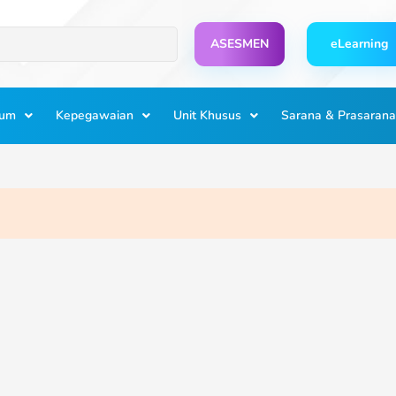
ASESMEN
eLearning
lum
Kepegawaian
Unit Khusus
Sarana & Prasarana