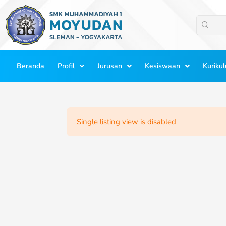
Lewati
ke
konten
Beranda
Profil
Jurusan
Kesiswaan
Kuriku
Single listing view is disabled