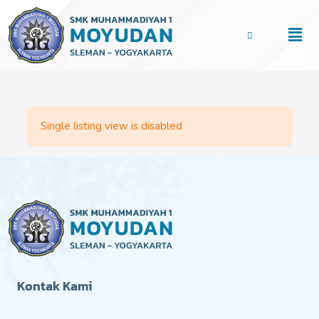
Lewati
ke
Men
konten
Single listing view is disabled
Kontak Kami