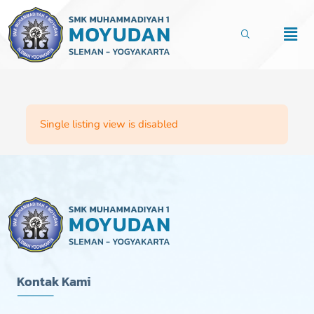
Lewati
ke
Men
konten
Single listing view is disabled
Kontak Kami