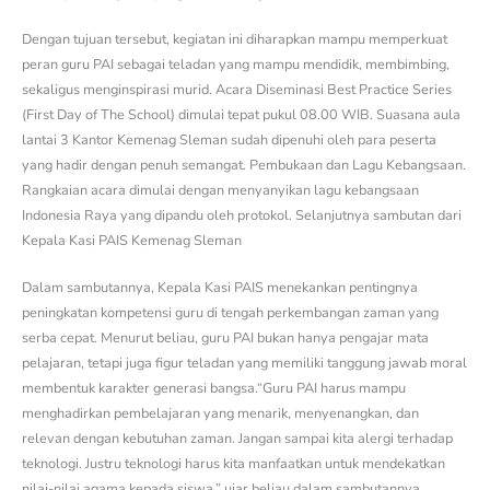
Dengan tujuan tersebut, kegiatan ini diharapkan mampu memperkuat
peran guru PAI sebagai teladan yang mampu mendidik, membimbing,
sekaligus menginspirasi murid. Acara Diseminasi Best Practice Series
(First Day of The School) dimulai tepat pukul 08.00 WIB. Suasana aula
lantai 3 Kantor Kemenag Sleman sudah dipenuhi oleh para peserta
yang hadir dengan penuh semangat. Pembukaan dan Lagu Kebangsaan.
Rangkaian acara dimulai dengan menyanyikan lagu kebangsaan
Indonesia Raya yang dipandu oleh protokol. Selanjutnya sambutan dari
Kepala Kasi PAIS Kemenag Sleman
Dalam sambutannya, Kepala Kasi PAIS menekankan pentingnya
peningkatan kompetensi guru di tengah perkembangan zaman yang
serba cepat. Menurut beliau, guru PAI bukan hanya pengajar mata
pelajaran, tetapi juga figur teladan yang memiliki tanggung jawab moral
membentuk karakter generasi bangsa.“Guru PAI harus mampu
menghadirkan pembelajaran yang menarik, menyenangkan, dan
relevan dengan kebutuhan zaman. Jangan sampai kita alergi terhadap
teknologi. Justru teknologi harus kita manfaatkan untuk mendekatkan
nilai-nilai agama kepada siswa,” ujar beliau dalam sambutannya.