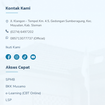
Kontak Kami
Jl. Klangon – Tempel Km. 4.5, Gedongan Sumberagung, Kec.
Moyudan, Kab. Sleman
(0274) 6497202
085713077737 (Official)
Ikuti Kami
Akses Cepat
SPMB
BKK Musamo
e-Learning (CBT Online)
LSP