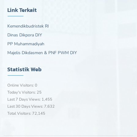
Link Terkait
Kemendikbudristek RI
Dinas Dikpora DIY
PP Muhammadiyah
Majelis Dikdasmen & PNF PWM DIY
Statistik Web
Online Visitors:
0
Today's Visitors:
25
Last 7 Days Views:
1,455
Last 30 Days Views:
7,632
Total Visitors:
72,145