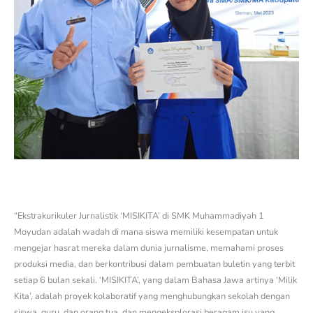
“Ekstrakurikuler Jurnalistik ‘MISIKITA’ di SMK Muhammadiyah 1
Moyudan adalah wadah di mana siswa memiliki kesempatan untuk
mengejar hasrat mereka dalam dunia jurnalisme, memahami proses
produksi media, dan berkontribusi dalam pembuatan buletin yang terbit
setiap 6 bulan sekali. ‘MISIKITA’, yang dalam Bahasa Jawa artinya ‘Milik
Kita’, adalah proyek kolaboratif yang menghubungkan sekolah dengan
siswa, guru, dan orang tua, dan mengeksplorasi beragam isu yang