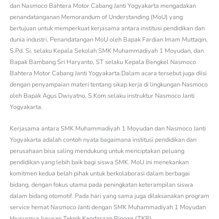
dan Nasmoco Bahtera Motor Cabang Janti Yogyakarta mengadakan
penandatanganan Memorandum of Understanding (MoU) yang
bertujuan untuk memperkuat kerjasama antara institusi pendidikan dan
dunia industri. Penandatangan MoU oleh Bapak Fardian Imam Muttaqin,
S.Pd. Si. selaku Kepala Sekolah SMK Muhammadiyah 1 Moyudan, dan
Bapak Bambang Sri Haryanto, ST selaku Kepala Bengkel Nasmoco
Bahtera Motor Cabang Janti Yogyakarta.Dalam acara tersebut juga diisi
dengan penyampaian materi tentang sikap kerja di lingkungan Nasmoco
oleh
Bapak
Agus Dwiyatno, S.Kom selaku instruktur Nasmoco Janti
Yogyakarta.
Kerjasama antara SMK Muhammadiyah 1 Moyudan dan Nasmoco Janti
Yogyakarta adalah contoh nyata bagaimana institusi pendidikan dan
perusahaan bisa saling mendukung untuk menciptakan peluang
pendidikan yang lebih baik bagi siswa SMK. MoU ini menekankan
komitmen kedua belah pihak untuk berkolaborasi dalam berbagai
bidang, dengan fokus utama pada peningkatan keterampilan siswa
dalam bidang otomotif. Pada hari yang sama juga dilaksanakan program
service hemat Nasmoco Janti dengan SMK Muhammadiyah 1 Moyudan
khususnya Jurusan Teknik Kendaraan Ringan (TKR).