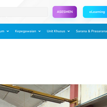
ASESMEN
eLearning
lum
Kepegawaian
Unit Khusus
Sarana & Prasarana