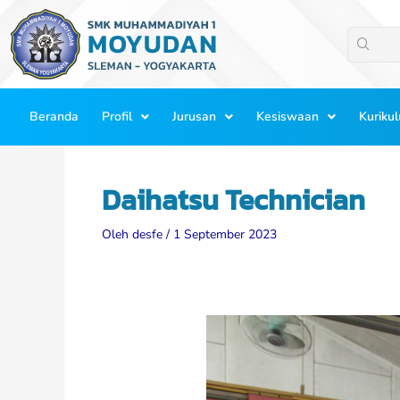
Lewati
ke
konten
Beranda
Profil
Jurusan
Kesiswaan
Kuriku
Daihatsu Technician
Oleh
desfe
/
1 September 2023