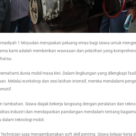
ammadiyah 1 Moyudan merupakan peluang emas bagi siswa untuk mengem
ama kami adalah memberikan wawasan dan pelatihan yang komprehensif
ihatsu.
k memahami dunia mobil masa kini. Dalam lingkungan yang dilengkapi fas
n. Melalui workshop dan sesi latihan intensif, mereka mendalami penget
omotif.
 tambahan. Siswa diajak bekerja langsung dengan peralatan dan tekno
litas industri dan mendapatkan pandangan mendalam tentang bagaimana
dalam teknologi mobil.
 Technician juga mengembangkan soft skill penting. Siswa belajar kerja d