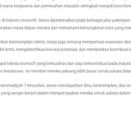
di mana kerjasama dan pemecahan masalah seringkali menjadi kunci ke
r di industri otomotif. Siswa diperkenalkan pada berbagai jalur pekerjaan
nakan masa depan mereka dan memahami kemungkinan karir yang mena
kan keterampilan teknis, tetapi juga tentang memperluas wawasan dan
kir kritis, mengidentifikasi inovasi potensial, dan memberikan kontribusi 
adi teknisi otomotif yang berkualitas dan siap berkontribusi pada ind
kan kendaraan. Ini memberi mereka peluang lebih besar untuk sukses dala
Muhammadiyah 1 Moyudan, siswa mendapatkan ilmu, keterampilan, dan
h yang sangat berarti dalam mempersiapkan mereka untuk sukses dalam k