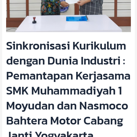
1
Moyudan
dan
Nasmoco
Bahtera
Motor
Sinkronisasi Kurikulum
Cabang
Janti
dengan Dunia Industri :
Yogyakarta
Pemantapan Kerjasama
SMK Muhammadiyah 1
Moyudan dan Nasmoco
Bahtera Motor Cabang
Janti Yogyakarta