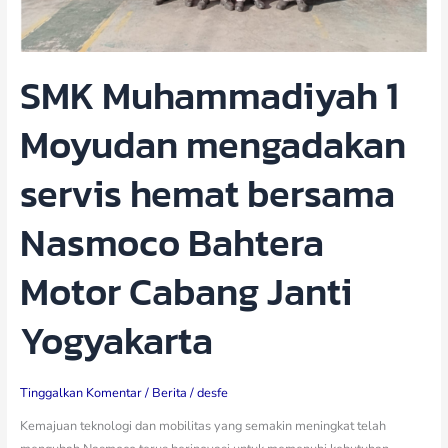
Janti
Yogyakarta
SMK Muhammadiyah 1
Moyudan mengadakan
servis hemat bersama
Nasmoco Bahtera
Motor Cabang Janti
Yogyakarta
Tinggalkan Komentar
/
Berita
/
desfe
Kemajuan teknologi dan mobilitas yang semakin meningkat telah