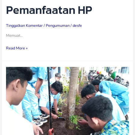
Pemanfaatan HP
Tinggalkan Komentar
/
Pengumuman
/
desfe
Memuat…
Read More »
SMK
Muhammadiyah
1
Moyudan
Bersihkan
Lingkungan
Sekitar
Kelas