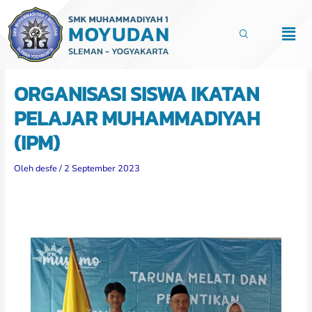
Lewati
ke
Men
konten
ORGANISASI SISWA IKATAN
PELAJAR MUHAMMADIYAH
(IPM)
Oleh
desfe
/
2 September 2023