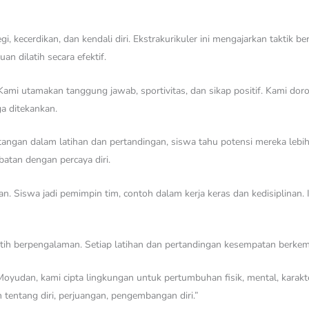
egi, kecerdikan, dan kendali diri. Ekstrakurikuler ini mengajarkan taktik 
 dilatih secara efektif.
p. Kami utamakan tanggung jawab, sportivitas, dan sikap positif. Kami d
ga ditekankan.
angan dalam latihan dan pertandingan, siswa tahu potensi mereka lebi
atan dengan percaya diri.
an. Siswa jadi pemimpin tim, contoh dalam kerja keras dan kedisiplinan
latih berpengalaman. Setiap latihan dan pertandingan kesempatan berkemb
dan, kami cipta lingkungan untuk pertumbuhan fisik, mental, karakter.
 tentang diri, perjuangan, pengembangan diri.”