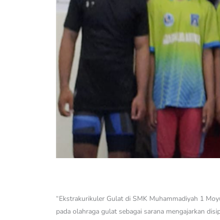
“Ekstrakurikuler Gulat di SMK Muhammadiyah 1 Moyudan
pada olahraga gulat sebagai sarana mengajarkan disipl