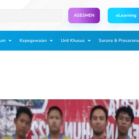
ASESMEN
eLearning
lum
Kepegawaian
Unit Khusus
Sarana & Prasarana