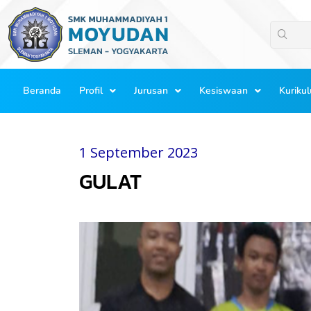
Lewati
ke
konten
Beranda
Profil
Jurusan
Kesiswaan
Kuriku
1 September 2023
GULAT