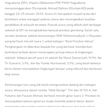
Yogyakarta (DIY), Majelis Dikdasmen PNF PWM Yogyakarta
menyelenggarakan Olympiade Ahmad Dahlan (OlympicAD) pada
tanggal 24-25 Januari 2024. Acara ini merupakan wujud nyata dari
komitmen untuk menggali potensi siswa dan meningkatkan kualitas
pendidikan di wilayah tersebut. Puncak acara yang diikuti oleh berbagai
sekolah di DIY ini menghadirkan banyak prestasi gemilang. Salah satu
sorotan terbesar adalah kemenangan SMK Muhammadiyah 1 Moyudan
yang berhasil meraih Juara 1 untuk kategori “Best Practice Inklusi”.
Penghargaan ini diberikan kepada tim yang berhasil memberikan
kontribusi terbaik dalam menerapkan prinsip inklusi di lingkungan
sekolah. Adapun peraih juara ini adalah Ibu Nurul Qamariyah, M.Pd., Ibu
Tri Suwarni, S.Pd., dan Ibu Yunike Nurmawati, S.Pd., yang telah bekerja
keras dalam menciptakan lingkungan belajar yang inklusif dan berkesan
bagi siswa.
Kemenangan lain yang tak kalah mengesankan datang dari kategori
siswa, khususnya dalam lomba “Web Design”. Tim dari XI TKJ A, Adi
Fiatama dan Fauzan Ahmad, berhasil meraih gelar Juara 2. Prestasi ini
menunjukkan bahwa generasi muda memiliki potensi besar dalam
mengembangkan keterampilan teknologi informasi dan komunikasi.