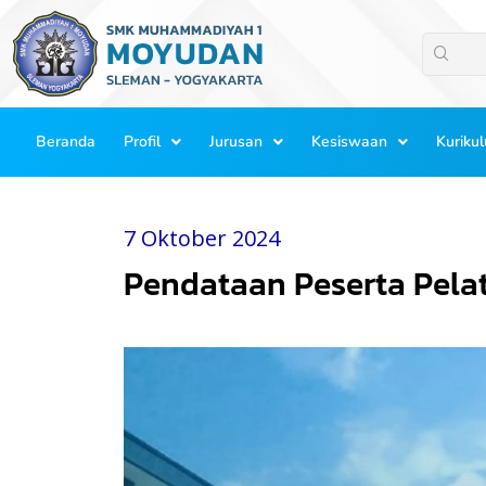
Lewati
ke
konten
Beranda
Profil
Jurusan
Kesiswaan
Kuriku
7 Oktober 2024
Pendataan Peserta Pela