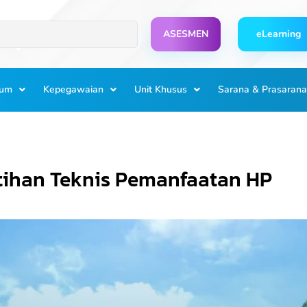
ASESMEN
eLearning
lum
Kepegawaian
Unit Khusus
Sarana & Prasarana
tihan Teknis Pemanfaatan HP