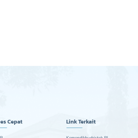
es Cepat
Link Terkait
B
Kemendikbudristek RI