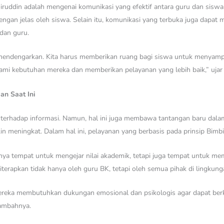
hoiruddin adalah mengenai komunikasi yang efektif antara guru dan sis
dengan jelas oleh siswa. Selain itu, komunikasi yang terbuka juga da
dan guru.
a mendengarkan. Kita harus memberikan ruang bagi siswa untuk menyam
hami kebutuhan mereka dan memberikan pelayanan yang lebih baik,” ujar 
an Saat Ini
luas terhadap informasi. Namun, hal ini juga membawa tantangan baru dal
n meningkat. Dalam hal ini, pelayanan yang berbasis pada prinsip Bimb
ya tempat untuk mengejar nilai akademik, tetapi juga tempat untuk m
iterapkan tidak hanya oleh guru BK, tetapi oleh semua pihak di lingkung
Mereka membutuhkan dukungan emosional dan psikologis agar dapat ber
tambahnya.