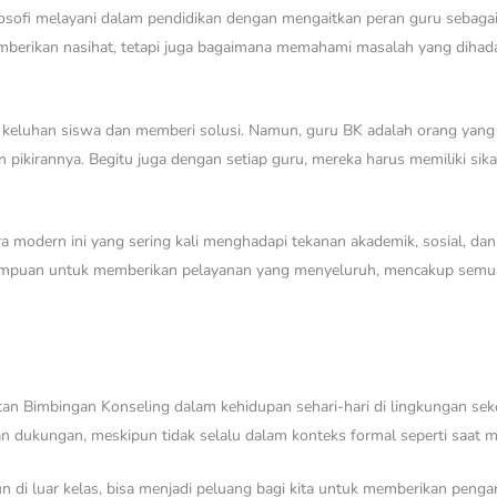
ilosofi melayani dalam pendidikan dengan mengaitkan peran guru seba
berikan nasihat, tetapi juga bagaimana memahami masalah yang dihad
keluhan siswa dan memberi solusi. Namun, guru BK adalah orang yan
ikirannya. Begitu juga dengan setiap guru, mereka harus memiliki sika
ra modern ini yang sering kali menghadapi tekanan akademik, sosial, dan
mampuan untuk memberikan pelayanan yang menyeluruh, mencakup semua a
n Bimbingan Konseling dalam kehidupan sehari-hari di lingkungan seko
dukungan, meskipun tidak selalu dalam konteks formal seperti saat me
un di luar kelas, bisa menjadi peluang bagi kita untuk memberikan peng