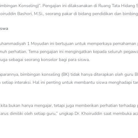
Bimbingan Konseling)”. Pengajian ini dilaksanakan di Ruang Tata Hid
oiruddin Bashori, M.Si., seorang pakar di bidang pendidikan dan bimbing
iswa
Muhammadiyah 1 Moyudan ini bertujuan untuk memperkaya pemahaman pa
uh perhatian. Tema pengajian ini mengingatkan kepada seluruh pegawai
 juga sebagai seorang konselor bagi para siswa.
aparannya, bimbingan konseling (BK) tidak hanya diterapkan oleh guru
setiap interaksi. Hal ini penting untuk membantu siswa menghadapi t
 kita bukan hanya mengajar, tetapi juga memberikan perhatian terhadap
rus dimiliki oleh setiap guru,” ungkap Dr. Khoiruddin saat membuka aca