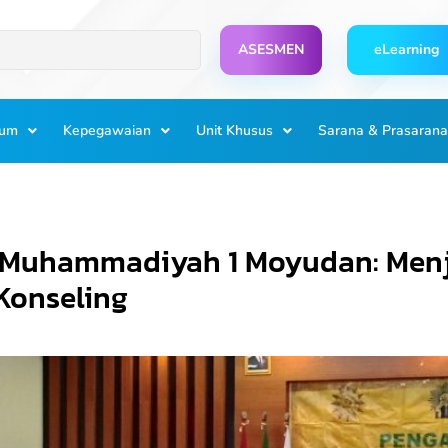
ASESMEN
eLearning
lum
Kepegawaian
Unit Khusus
Sarana & Prasarana
 Muhammadiyah 1 Moyudan: Menj
Konseling