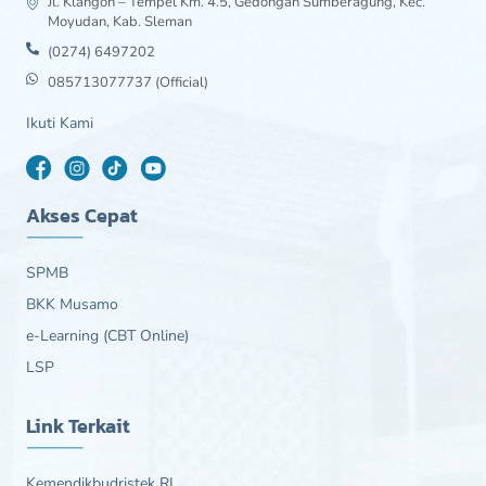
Jl. Klangon – Tempel Km. 4.5, Gedongan Sumberagung, Kec.
Moyudan, Kab. Sleman
(0274) 6497202
085713077737 (Official)
Ikuti Kami
Akses Cepat
SPMB
BKK Musamo
e-Learning (CBT Online)
LSP
Link Terkait
Kemendikbudristek RI