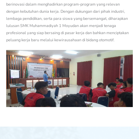
berinovasi dalam menghadirkan program-program yang relevan
dengan kebutuhan dunia kerja. Dengan dukungan dari pihak industri,
lembaga pendidikan, serta para siswa yang bersemangat, diharapkan
lulusan SMK Muhammadiyah 1 Moyudan akan menjadi tenaga
profesional yang siap bersaing di pasar kerja dan bahkan menciptakan
peluang kerja baru melalui kewirausahaan di bidang otomotif.