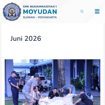
Lewati
ke
Men
konten
Juni 2026
SMK
Muhammadiyah
1
Moyudan
Laksanakan
Penyembelihan
Hewan
Qurban
dan