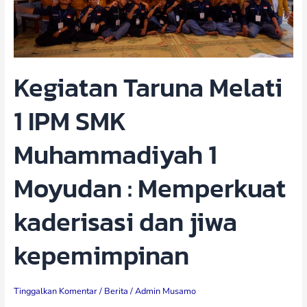
Muhammadiyah
1
Moyudan
:
Memperkuat
Kegiatan Taruna Melati
kaderisasi
dan
1 IPM SMK
jiwa
kepemimpinan
Muhammadiyah 1
Moyudan : Memperkuat
kaderisasi dan jiwa
kepemimpinan
Tinggalkan Komentar
/
Berita
/
Admin Musamo