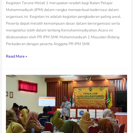
Kegiatan Taruna Melati 1 merupakan wadah bagi Ikatan Pelajar
Muhammadiyah (IPM) dalam rangka memperkuat kaderisasi dalam
organisasi ini. Kegiatan ini adalah kegiatan pengkaderan paling awal.
Peserta dapat melatih kemampuan dasar dalam berorganisasi serta
mengetahui lebih dalam tentang Kemuhammadiyahan.Acara ini
dilaksanakan oleh PR IPM SMK Muhammadiyah 1 Moyudan Bidang
Perkaderan dengan peserta Anggota PR IPM SMK
Read More »
Pengajian
Pegawai
SMK
Muhammadiyah
1
Moyudan:
Menjadi
Pelayan
dengan