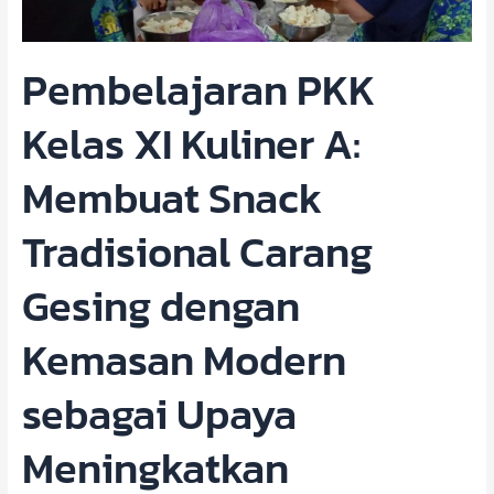
Carang
Gesing
Pembelajaran PKK
dengan
Kemasan
Kelas XI Kuliner A:
Modern
sebagai
Upaya
Membuat Snack
Meningkatkan
Keterampilan
Tradisional Carang
Wirausaha
Siswa
Gesing dengan
Kemasan Modern
sebagai Upaya
Meningkatkan