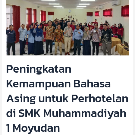
Bahasa
Asing
untuk
Perhotelan
di
SMK
Muhammadiyah
1
Moyudan
Peningkatan
Kemampuan Bahasa
Asing untuk Perhotelan
di SMK Muhammadiyah
1 Moyudan