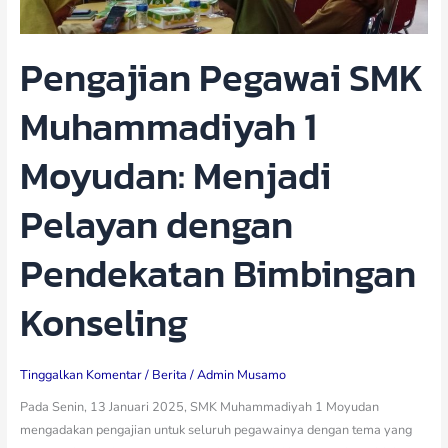
Pendekatan
Bimbingan
Pengajian Pegawai SMK
Konseling
Muhammadiyah 1
Moyudan: Menjadi
Pelayan dengan
Pendekatan Bimbingan
Konseling
Tinggalkan Komentar
/
Berita
/
Admin Musamo
Pada Senin, 13 Januari 2025, SMK Muhammadiyah 1 Moyudan
mengadakan pengajian untuk seluruh pegawainya dengan tema yang