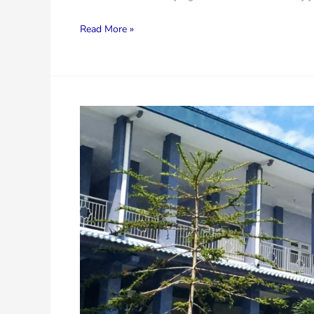
Read More »
Pengumuman
Kelulusan
Peserta
Didik
Tahun
Ajaran
2025-
2026