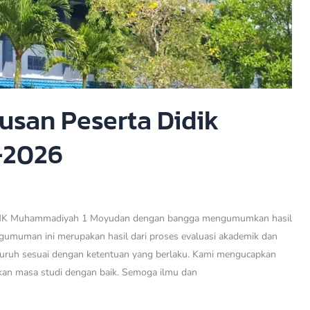
san Peserta Didik
-2026
MK Muhammadiyah 1 Moyudan dengan bangga mengumumkan hasil
ngumuman ini merupakan hasil dari proses evaluasi akademik dan
luruh sesuai dengan ketentuan yang berlaku. Kami mengucapkan
kan masa studi dengan baik. Semoga ilmu dan