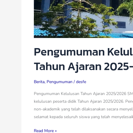
Pengumuman Kelulu
Tahun Ajaran 2025
Berita
,
Pengumuman
/
desfe
Pengumuman Kelulusan Tahun Ajaran 2025/2026 S
kelulusan peserta didik Tahun Ajaran 2025/2026. Pe
non-akademik yang telah dilaksanakan secara menye
selamat kepada seluruh siswa yang telah menyelesai
Read More »