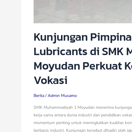
Kunjungan Pimpina
Lubricants di SMK
Moyudan Perkuat K
Vokasi
Berita
/
Admin Musamo
SMK Muhammadiyah 1 Moyudan menerima kunjungan 
kerja sama antara dunia industri dan pendidikan voka
momentum penting untuk meningkatkan kualitas komp
berbasis industri. Kunjungan tersebut dihadiri oleh j