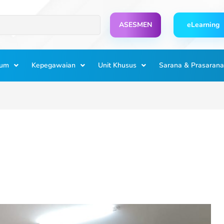
ASESMEN
eLearning
lum
Kepegawaian
Unit Khusus
Sarana & Prasarana