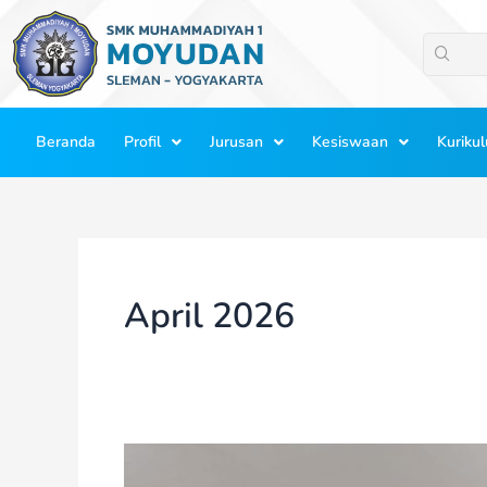
Lewati
ke
konten
Beranda
Profil
Jurusan
Kesiswaan
Kuriku
April 2026
Kunjungan
Pimpinan