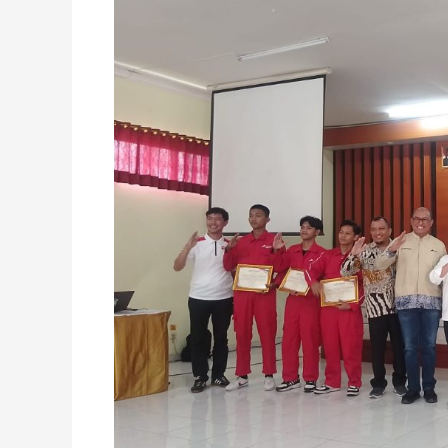
PT
Pertamina
Lubricants
di
SMK
Muhammadiyah
1
Moyudan
Perkuat
Kemitraan
Pendidikan
Vokasi