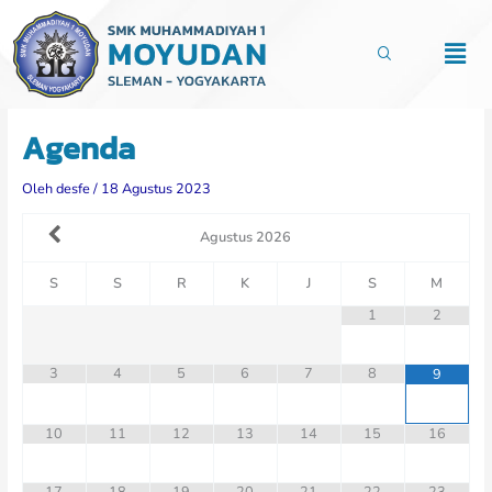
Lewati
ke
Men
konten
Agenda
Oleh
desfe
/
18 Agustus 2023
Agustus
2026
S
S
R
K
J
S
M
1
2
3
4
5
6
7
8
9
10
11
12
13
14
15
16
17
18
19
20
21
22
23